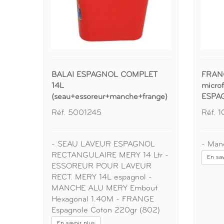
BALAI ESPAGNOL COMPLET
FRAN
14L
microf
(seau+essoreur+manche+frange)
ESPA
Réf. 5001245
Réf. 
- SEAU LAVEUR ESPAGNOL
- Man
RECTANGULAIRE MERY 14 Ltr -
En sav
ESSOREUR POUR LAVEUR
RECT. MERY 14L espagnol -
MANCHE ALU MERY Embout
Hexagonal 1.40M - FRANGE
Espagnole Coton 220gr (802)
En savoir plus