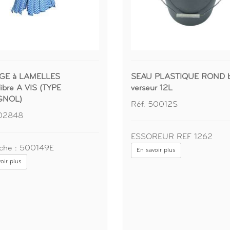
GE à LAMELLES
SEAU PLASTIQUE ROND 
ibre A VIS (TYPE
verseur 12L
GNOL)
Réf. 50012S
102848
ESSOREUR REF 1262
che : 500149E
En savoir plus
oir plus