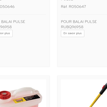
R050646
Réf. R050647
 BALAI PULSE
POUR BALAI PULSE
96958
RUBQ96958
oir plus
En savoir plus