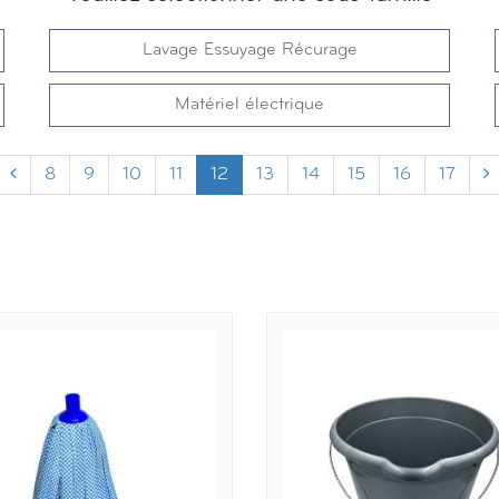
Lavage Essuyage Récurage
Matériel électrique
8
9
10
11
12
13
14
15
16
17