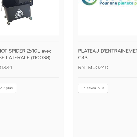
OT SPIDER 2x10L avec
PLATEAU D'ENTRAINEME
E LATERALE (110038)
C43
131384
Réf. M00240
oir plus
En savoir plus