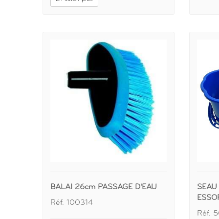
BALAI 26cm PASSAGE D'EAU
SEAU 
ESSO
Réf. 100314
Réf. 