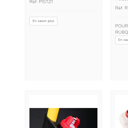
Réf. PIST21
Réf. 
En savoir plus
POUR
RUBQ
En sav