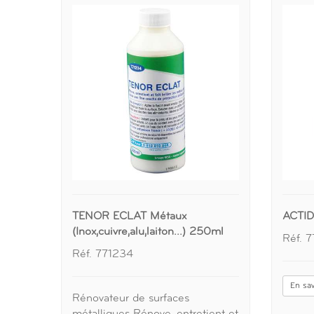
TENOR ECLAT Métaux
ACTI
(Inox,cuivre,alu,laiton...) 250ml
Réf. 
Réf. 771234
En sav
Rénovateur de surfaces
métalliques Rénove, entretient et