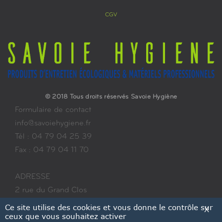
CGV
© 2018 Tous droits réservés Savoie Hygiène
Formulaire de contact
info@savoiehygiene.fr
Tél : 04 79 04 25 39
Fax : 04 79 04 11 70
ADRESSE
2 rue du Grand Clos
ZA les Colombières
Ce site utilise des cookies et vous donne le contrôle sur
X
ceux que vous souhaitez activer
73700 BOURG-SAINT-MAURICE