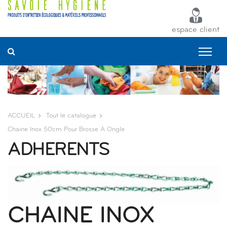
Panneau de gestion des cookies
espace client
ACCUEIL
Tout le catalogue
Chaine Inox 50cm Pour Brosse À Ongle
ADHERENTS
CHAINE INOX