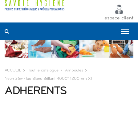
Panneau de gestion des cookies
espace client
ACCUEIL
Tout le catalogue
Ampoules
Neon 36w Fluo Blanc Brillant 4000° 1200mm X1
ADHERENTS