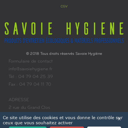
CGV
© 2018 Tous droits réservés Savoie Hygiène
Formulaire de contact
info@savoiehygiene.fr
Tél : 04 79 04 25 39
Fax : 04 79 04 11 70
ADRESSE
2 rue du Grand Clos
ZA les Colombières
Ce site utilise des cookies et vous donne le contrôle sur
X
ceux que vous souhaitez activer
73700 BOURG-SAINT-MAURICE