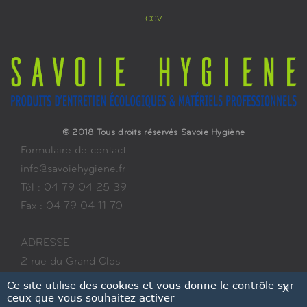
CGV
© 2018 Tous droits réservés Savoie Hygiène
Formulaire de contact
info@savoiehygiene.fr
Tél : 04 79 04 25 39
Fax : 04 79 04 11 70
ADRESSE
2 rue du Grand Clos
ZA les Colombières
Ce site utilise des cookies et vous donne le contrôle sur
X
ceux que vous souhaitez activer
73700 BOURG-SAINT-MAURICE