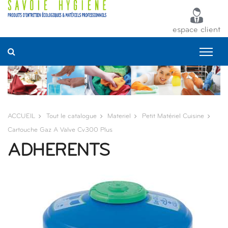
Panneau de gestion des cookies
espace client
ACCUEIL
Tout le catalogue
Materiel
Petit Matériel Cuisine
Cartouche Gaz A Valve Cv300 Plus
ADHERENTS